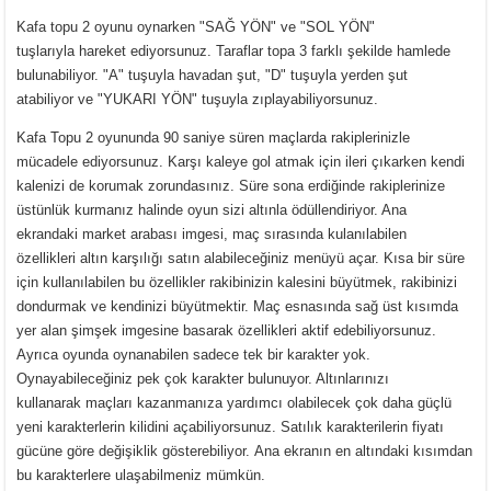
Kafa topu 2 oyunu oynarken "SAĞ YÖN" ve "SOL YÖN"
tuşlarıyla hareket ediyorsunuz. Taraflar topa 3 farklı şekilde hamlede
bulunabiliyor. "A" tuşuyla havadan şut, "D" tuşuyla yerden şut
atabiliyor ve "YUKARI YÖN" tuşuyla zıplayabiliyorsunuz.
Kafa Topu 2 oyununda 90 saniye süren maçlarda rakiplerinizle
mücadele ediyorsunuz. Karşı kaleye gol atmak için ileri çıkarken kendi
kalenizi de korumak zorundasınız. Süre sona erdiğinde rakiplerinize
üstünlük kurmanız halinde oyun sizi altınla ödüllendiriyor. Ana
ekrandaki market arabası imgesi, maç sırasında kulanılabilen
özellikleri altın karşılığı satın alabileceğiniz menüyü açar. Kısa bir süre
için kullanılabilen bu özellikler rakibinizin kalesini büyütmek, rakibinizi
dondurmak ve kendinizi büyütmektir. Maç esnasında sağ üst kısımda
yer alan şimşek imgesine basarak özellikleri aktif edebiliyorsunuz.
Ayrıca oyunda oynanabilen sadece tek bir karakter yok.
Oynayabileceğiniz pek çok karakter bulunuyor. Altınlarınızı
kullanarak maçları kazanmanıza yardımcı olabilecek çok daha güçlü
yeni karakterlerin kilidini açabiliyorsunuz. Satılık karakterilerin fiyatı
gücüne göre değişiklik gösterebiliyor. Ana ekranın en altındaki kısımdan
bu karakterlere ulaşabilmeniz mümkün.