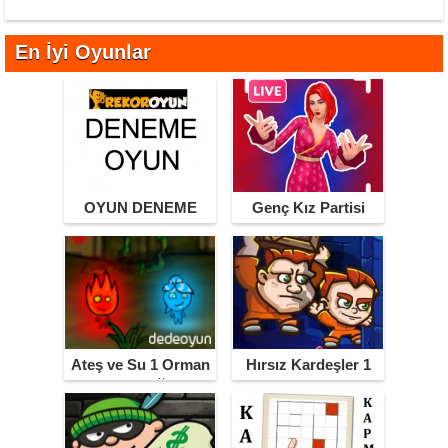
En İyi Oyunlar
OYUN DENEME
Genç Kız Partisi
Ateş ve Su 1 Orman
Hırsız Kardeşler 1
Tapınağı