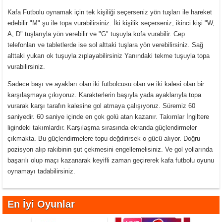
Kafa Futbolu oynamak için tek kişiliği seçerseniz yön tuşları ile hareket
edebilir "M" şu ile topa vurabilirsiniz. İki kişilik seçerseniz, ikinci kişi "W,
A, D" tuşlarıyla yön verebilir ve "G" tuşuyla kofa vurabilir. Cep
telefonları ve tabletlerde ise sol alttaki tuşlara yön verebilirsiniz. Sağ
alttaki yukarı ok tuşuyla zıplayabilirsiniz Yanındaki tekme tuşuyla topa
vurabilirsiniz.
Sadece başı ve ayakları olan iki futbolcusu olan ve iki kalesi olan bir
karşılaşmaya çıkıyoruz. Karakterlerin başıyla yada ayaklarıyla topa
vurarak karşı tarafın kalesine gol atmaya çalışıyoruz. Süremiz 60
saniyedir. 60 saniye içinde en çok golü atan kazanır. Takımlar İngiltere
ligindeki takımlardır. Karşılaşma sırasında ekranda güçlendirmeler
çıkmakta. Bu güçlendirmelere topu değdirirsek o gücü alıyor. Doğru
pozisyon alıp rakibinin şut çekmesini engellemelisiniz. Ve gol yollarında
başarılı olup maçı kazanarak keyifli zaman geçirerek kafa futbolu oyunu
oynamayı tadabilirsiniz.
En İyi Oyunlar