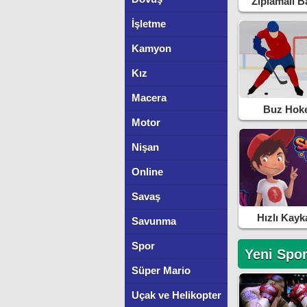
Zıplamalı B
İşletme
Kamyon
Kız
Macera
Buz Hoke
Motor
Nişan
Online
Savaş
Hızlı Kayk
Savunma
Spor
Yeni Spor
Süper Mario
Uçak ve Helikopter