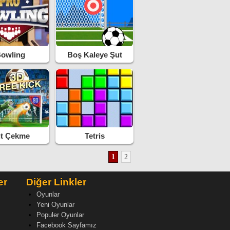
owling
Boş Kaleye Şut
Çekme
t Çekme
Tetris
1
2
er
Diğer Linkler
Oyunlar
Yeni Oyunlar
Populer Oyunlar
Facebook Sayfamız