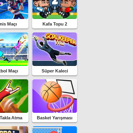
nis Maçı
Kafa Topu 2
tbol Maçı
Süper Kaleci
 Takla Atma
Basket Yarışması
arkuru