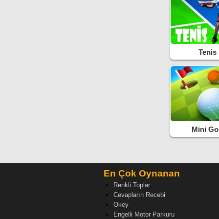
Tenis
Mini Go
En Çok Oynanan
Renkli Toplar
Cevapların Recebi
Okey
Engelli Motor Parkuru