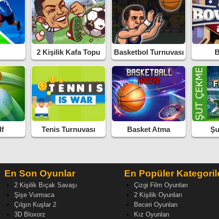
2 Kişilik Kafa Topu
Basketbol Turnuvası
B
lf
Tenis Turnuvası
Basket Atma
Şu
En Son Oyunlar
En Popüler Kategoril
2 Kişilik Bıçak Savaşı
Çizgi Film Oyunları
Şişe Vurmaca
2 Kişilik Oyunları
Çılgın Kuşlar 2
Beceri Oyunları
3D Bloxorz
Kız Oyunları