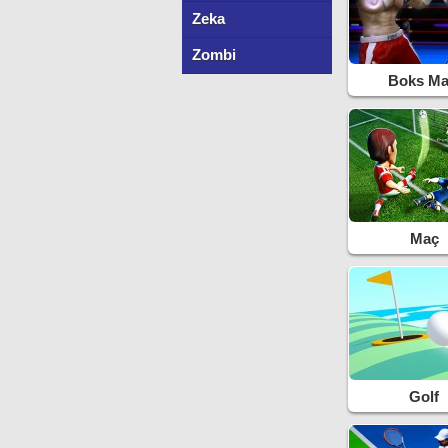
Zeka
Zombi
Boks Ma
Maç
Golf