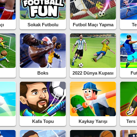
çı
Sokak Futbolu
Futbol Maçı Yapma
Te
Boks
2022 Dünya Kupası
Fu
Kafa Topu
Kaykay Yarışı
Ters
P