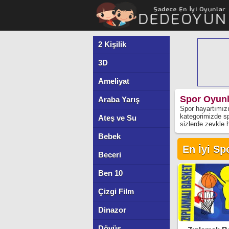
2 Kişilik
3D
Ameliyat
Spor Oyunl
Araba Yarış
Spor hayartımızı
kategorimizde sp
Ateş ve Su
sizlerde zevkle
Bebek
En İyi Sp
Beceri
Ben 10
Çizgi Film
Dinazor
Dövüş