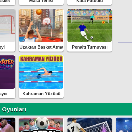
asket
Masa Tenisi
Kafa Futbolu
Turnuvası
yi
Uzaktan Basket Atma
Penaltı Turnuvası
aycı
Kahraman Yüzücü
 Oyunları