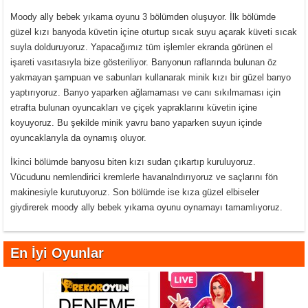
Moody ally bebek yıkama oyunu 3 bölümden oluşuyor. İlk bölümde
güzel kızı banyoda küvetin içine oturtup sıcak suyu açarak küveti sıcak
suyla dolduruyoruz. Yapacağımız tüm işlemler ekranda görünen el
işareti vasıtasıyla bize gösteriliyor. Banyonun raflarında bulunan öz
yakmayan şampuan ve sabunları kullanarak minik kızı bir güzel banyo
yaptırıyoruz. Banyo yaparken ağlamaması ve canı sıkılmaması için
etrafta bulunan oyuncakları ve çiçek yapraklarını küvetin içine
koyuyoruz. Bu şekilde minik yavru bano yaparken suyun içinde
oyuncaklarıyla da oynamış oluyor.
İkinci bölümde banyosu biten kızı sudan çıkartıp kuruluyoruz.
Vücudunu nemlendirici kremlerle havanalndırıyoruz ve saçlarını fön
makinesiyle kurutuyoruz. Son bölümde ise kıza güzel elbiseler
giydirerek moody ally bebek yıkama oyunu oynamayı tamamlıyoruz.
En İyi Oyunlar