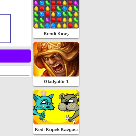
Kendi Kıraş
Gladyatör 1
Kedi Köpek Kavgası
2