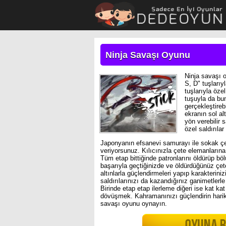
Ninja Savaşı Oyunu
Ninja savaşı 
S, D" tuşlarıyl
tuşlarıyla özel
tuşuyla da bun
gerçekleştirebi
ekranın sol al
yön verebilir s
özel saldırılar
Japonyanın efsanevi samurayı ile sokak ç
veriyorsunuz. Kılıcınızla çete elemanlarına 
Tüm etap bittiğinde patronlarını öldürüp b
başarıyla geçtiğinizde ve öldürdüğünüz ç
altınlarla güçlendirmeleri yapıp karakterin
saldırılarınızı da kazandığınız ganimetlerle 
Birinde etap etap ilerleme diğeri ise kat kat
dövüşmek. Kahramanınızı güçlendirin harik
savaşı oyunu oynayın.