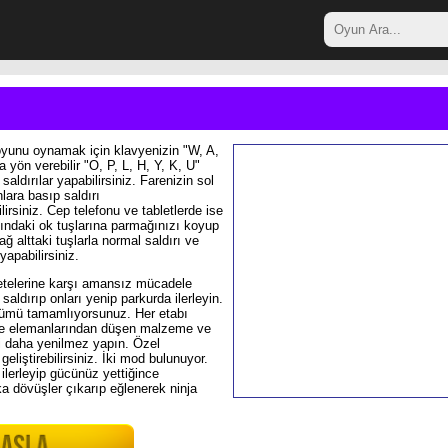
oyunu oynamak için klavyenizin "W, A,
a yön verebilir "O, P, L, H, Y, K, U"
 saldırılar yapabilirsiniz. Farenizin sol
lara basıp saldırı
lirsiniz. Cep telefonu ve tabletlerde ise
tındaki ok tuşlarına parmağınızı koyup
ağ alttaki tuşlarla normal saldırı ve
 yapabilirsiniz.
etelerine karşı amansız mücadele
saldırıp onları yenip parkurda ilerleyin.
ölümü tamamlıyorsunuz. Her etabı
ete elemanlarından düşen malzeme ve
izi daha yenilmez yapın. Özel
geliştirebilirsiniz. İki mod bulunuyor.
 ilerleyip gücünüz yettiğince
a dövüşler çıkarıp eğlenerek ninja