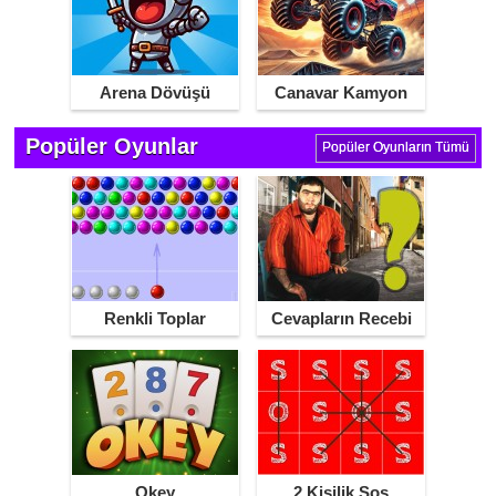
Arena Dövüşü
Canavar Kamyon
Yarışı
Popüler Oyunlar
Popüler Oyunların Tümü
Renkli Toplar
Cevapların Recebi
Okey
2 Kişilik Sos