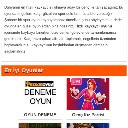
Dünyanın en hızlı kaykaycısı olmaya aday bir genç ile tanışacağınız bu
oyunda engellere karşı güzel ve spor dolu bri mücadele vereceğiz.
Şahane bir spor oyunu oynuyorsanız öncelikle şunu söyleyelim ki dede
oyunda en güzel oyunlardan birisindesiniz.
Hızlı kaykaycı oyunu
içerisinde kaykaya binerken bize verilen görevleride tamamlamamız
gerekecek. Karşımıza çıkan altınalrı toplamalı, engellerin üzerinden
hoplayarak hızlı kaykaycının boşluklardan düşmeden gitmesini
sağlamalıyız.
En İyi Oyunlar
OYUN DENEME
Genç Kız Partisi