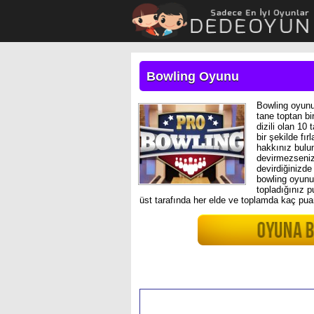
Bowling Oyunu
Bowling oyunu
tane toptan bi
dizili olan 10
bir şekilde fır
hakkınız bulun
devirmezseniz
devirdiğinizde
bowling oyunu
topladığınız 
üst tarafında her elde ve toplamda kaç pua