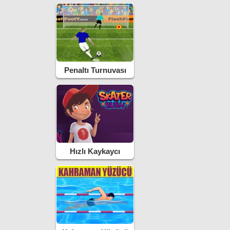
Penaltı Turnuvası
Hızlı Kaykaycı