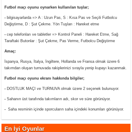
Futbol maçı oyunu oynarken kullanılan tuşlar;
-
bilgisayarlarda => A : Uzun Pas, S : Kısa Pas ve Seçili Futbolcu
Değiştirme, D : Şut Çekme. Yön Tuşları : Hareket etme
-
cep telefonları ve tabletler => Kontrol Paneli : Hareket Etme, Sağ
Taraftaki Butonlar : Şut Çekme, Pas Verme, Futbolcu Değiştirme
Amaç:
İspanya, Rusya, İtalya, İngiltere, Hollanda ve Fransa olmak üzere 6
takımdan oluşan turnuvada rakiplerinizi sırayla yenip kupayı kazanmak.
Futbol maçı oyunu ekranı hakkında bilgiler;
-
DOSTLUK MAÇI ve TURNUVA olmak üzere 2 seçenek bulunuyor.
-
Sahanın üst tarafında takımların adı, skor ve süre görünüyor.
-
Saha resminin içinde sporcuların saha içindeki konumları görünüyor.
En İyi Oyunlar