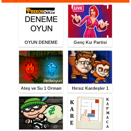
OYUN DENEME
Genç Kız Partisi
Ateş ve Su 1 Orman
Hırsız Kardeşler 1
Tapınağı