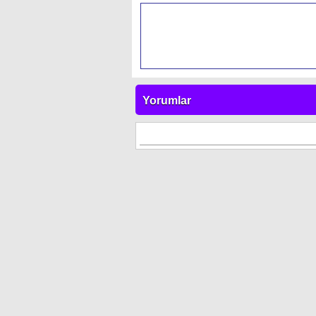
Yorumlar