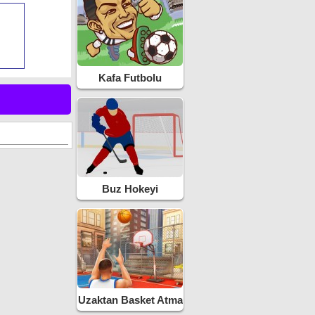
Kafa Futbolu
Buz Hokeyi
Uzaktan Basket Atma