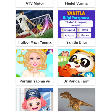
ATV Motor
Hedef Vurma
Futbol Maçı Yapma
Yanıtla Bilgi
Yarışması
Parfüm Yapma ve
Dr Panda Farm
Tasarlama