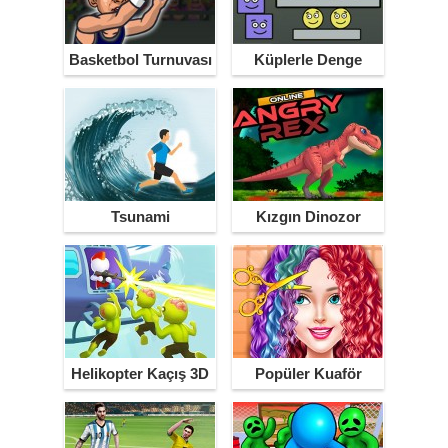
Basketbol Turnuvası
Küplerle Denge
Kurma
Tsunami
Kızgın Dinozor
Helikopter Kaçış 3D
Popüler Kuaför
Salonu