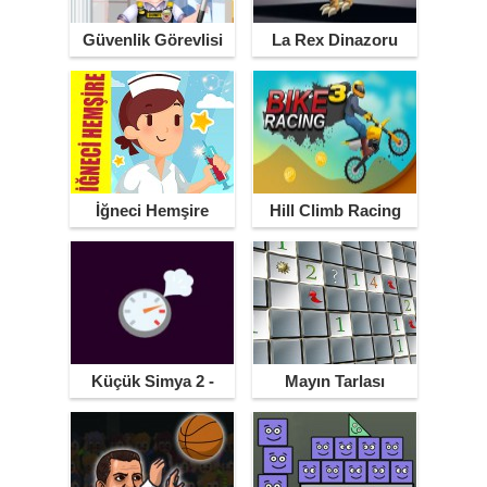
Güvenlik Görevlisi
La Rex Dinazoru
Hazel Bebek
İğneci Hemşire
Hill Climb Racing
Motor Yarışı
Küçük Simya 2 -
Mayın Tarlası
Little Alchemy 2